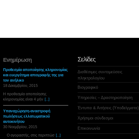
Σελίδες
Ενημέρωση
Προθεσμία αποποίησης κληρονομίας
Διαθέσιμες συντομεύσεις
και ευεργέτημα απογραφής της για
πληκτρολογίου
τον ανήλικο
18 Δεκεμβρίου, 2015
Βιογραφικό
Η προθεσμία αποποίησης
Υπηρεσίες – Δραστηριοποίηση
κληρονομίας είναι 4 μήν
[...]
Έντυπα & Αιτήσεις (Υποδείγματα)
Υπαναχώρηση-αναστροφή
πωλήσεως ελλατωματικού
Χρήσιμοι σύνδεσμοι
αυτοκινήτου
30 Νοεμβρίου, 2015
Επικοινωνία
Ο αγοραστής, στις περιπτώσ
[...]