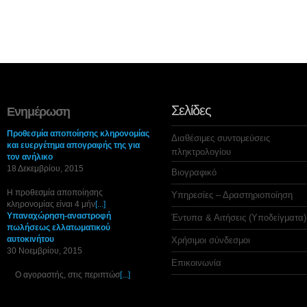
Σελίδες
Ενημέρωση
Προθεσμία αποποίησης κληρονομίας
Διαθέσιμες συντομεύσεις
και ευεργέτημα απογραφής της για
πληκτρολογίου
τον ανήλικο
18 Δεκεμβρίου, 2015
Βιογραφικό
Η προθεσμία αποποίησης
Υπηρεσίες – Δραστηριοποίηση
κληρονομίας είναι 4 μήν
[...]
Υπαναχώρηση-αναστροφή
Έντυπα & Αιτήσεις (Υποδείγματα)
πωλήσεως ελλατωματικού
αυτοκινήτου
Χρήσιμοι σύνδεσμοι
30 Νοεμβρίου, 2015
Επικοινωνία
Ο αγοραστής, στις περιπτώσ
[...]