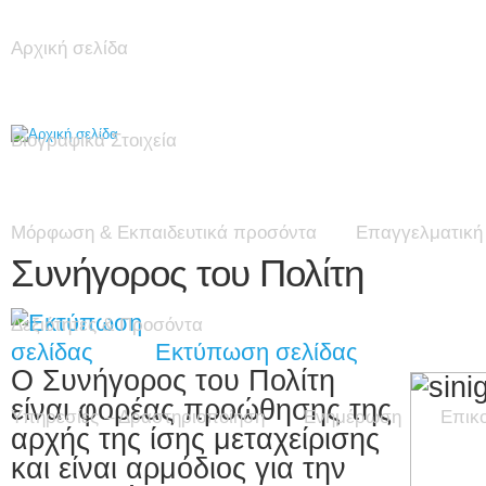
Αρχική σελίδα
Βιογραφικά Στοιχεία
Μόρφωση & Εκπαιδευτικά προσόντα
Επαγγελματική 
Συνήγορος του Πολίτη
Δεξιότητες & Προσόντα
Εκτύπωση σελίδας
Ο Συνήγορος του Πολίτη
είναι φορέας προώθησης της
Υπηρεσίες – Δραστηριοποίηση
Ενημέρωση
Επικ
αρχής της ίσης μεταχείρισης
και είναι αρμόδιος για την