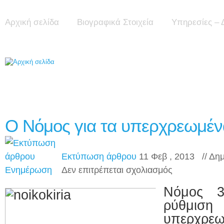
Αρχική σελίδα
Βιογραφικά Στοιχεία
Υπηρεσίες – 
O Νόμος για τα υπερχρεωμέν
Εκτύπωση άρθρου
11 Φεβ , 2013 // Δη
στο
Ενημέρωση
Δεν επιτρέπεται σχολιασμός
O
Νόμος
Νόμος 3
για
τα
ρύθμισ
υπερχρεωμένα
υπερχρε
νοικοκυριά