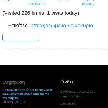
δικαιώματος
πώλησης
(Visited 226 times, 1 visits today)
Ετικέτες:
υπερχρεωμενα-νοικοκυρια
[+] Share & Bookmark
Σελίδες
Ενημέρωση
Προθεσμία αποποίησης κληρονομίας
Διαθέσιμες συντομεύσεις
και ευεργέτημα απογραφής της για
πληκτρολογίου
τον ανήλικο
18 Δεκεμβρίου, 2015
Βιογραφικό