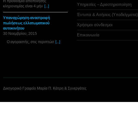
Η προθεσμία αποποίησης
Υπηρεσίες – Δραστηριοποίηση
κληρονομίας είναι 4 μήν
[...]
Έντυπα & Αιτήσεις (Υποδείγματα)
Υπαναχώρηση-αναστροφή
πωλήσεως ελλατωματικού
Χρήσιμοι σύνδεσμοι
αυτοκινήτου
30 Νοεμβρίου, 2015
Επικοινωνία
Ο αγοραστής, στις περιπτώσ
[...]
Δικηγορικό Γραφείο Μαρία Π. Κάτρη & Συνεργάτες