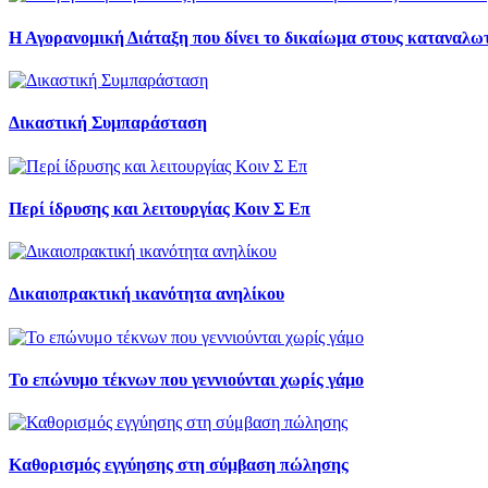
Η Αγορανομική Διάταξη που δίνει το δικαίωμα στους καταναλωτ
Δικαστική Συμπαράσταση
Περί ίδρυσης και λειτουργίας Κοιν Σ Επ
Δικαιοπρακτική ικανότητα ανηλίκου
Το επώνυμο τέκνων που γεννιούνται χωρίς γάμο
Καθορισμός εγγύησης στη σύμβαση πώλησης