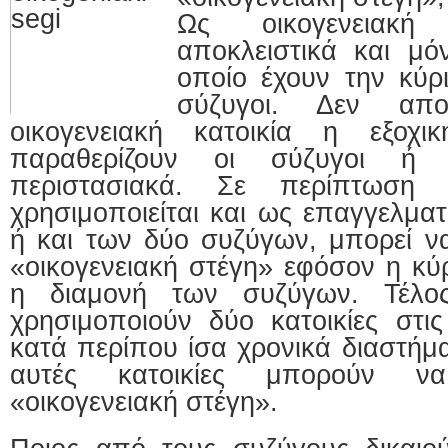
τη
Ως οικογενειακή 
διακοπή
της
αποκλειστικά και μό
συμβίωσης
οποίο έχουν την κύρ
σύζυγοι. Δεν αποτ
οικογενειακή κατοικία η εξοχι
παραθερίζουν οι σύζυγοι ή 
περιστασιακά. Σε περίπτωση
χρησιμοποιείται και ως επαγγελματ
ή και των δύο συζύγων, μπορεί να
«οικογενειακή στέγη» εφόσον η κύρ
η διαμονή των συζύγων. Τέλος
χρησιμοποιούν δύο κατοικίες στις
κατά περίπου ίσα χρονικά διαστήμα
αυτές κατοικίες μπορούν να
«οικογενειακή στέγη».