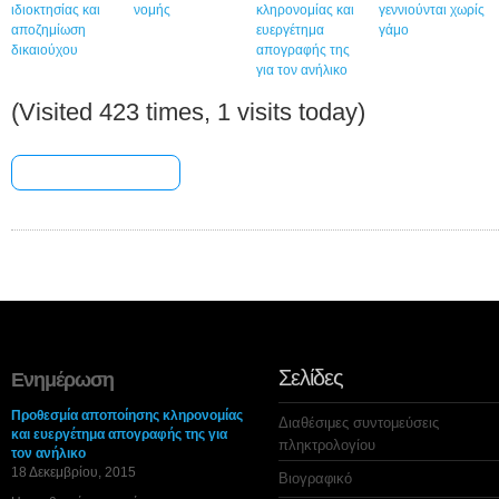
ιδιοκτησίας και
νομής
κληρονομίας και
γεννιούνται χωρίς
αποζημίωση
ευεργέτημα
γάμο
δικαιούχου
απογραφής της
για τον ανήλικο
(Visited 423 times, 1 visits today)
[+] Share & Bookmark
Σελίδες
Ενημέρωση
Προθεσμία αποποίησης κληρονομίας
Διαθέσιμες συντομεύσεις
και ευεργέτημα απογραφής της για
πληκτρολογίου
τον ανήλικο
18 Δεκεμβρίου, 2015
Βιογραφικό