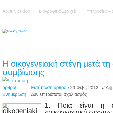
Αρχική σελίδα
Βιογραφικά Στοιχεία
Υπηρεσίες – 
Η οικογενειακή στέγη μετά τη
συμβίωσης
Εκτύπωση άρθρου
23 Φεβ , 2013 // Δη
στο
Ενημέρωση
Δεν επιτρέπεται σχολιασμός
Η
οικογενειακή
1. Ποια είναι η 
στέγη
μετά
«οικογενειακή στέγη»;