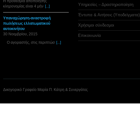
Η προθεσμία αποποίησης
Υπηρεσίες – Δραστηριοποίηση
κληρονομίας είναι 4 μήν
[...]
Έντυπα & Αιτήσεις (Υποδείγματα)
Υπαναχώρηση-αναστροφή
πωλήσεως ελλατωματικού
Χρήσιμοι σύνδεσμοι
αυτοκινήτου
30 Νοεμβρίου, 2015
Επικοινωνία
Ο αγοραστής, στις περιπτώσ
[...]
Δικηγορικό Γραφείο Μαρία Π. Κάτρη & Συνεργάτες