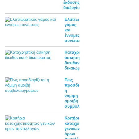
έκδοσης
διαζυγίου
Ελαττωματικός
γάμος
και
έννομες
συνέπειες
Καταχρηστική
άσκηση
διευθυντικού
δικαιώματος
Πως
προσδιορίζεται
η
νόμιμη
αμοιβή
συμβολαιογράφων
Κριτήρια
καταχρηστικότητας
γενικών
όρων