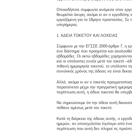
Οποιαδήποτε συμφωνία ανάμεσα στον εργοδ
θεωρείται άκυρη, ακόμα κι αν ο εργοδότης 
εργαζόμενη για το 18μηνο προστασίας. Σε 
υπερήμερος.
1. ΑΔΕΙΑ ΤΟΚΕΤΟΥ ΚΑΙ ΛΟΧΕΙΑΣ
Σύμφωνα με την ΕΓΣΣΕ 2000-άρθρο 7, η εργ
ένα διάστημα που προηγείται και ακολουθεί 
εβδομάδες. Οι οκτώ εβδομάδες χορηγούνται
και οι υπόλοιπες εννέα μετά τον τοκετό –ά
πιθανή ημερομηνία τοκετού, το υπόλοιπο της
συνολικός χρόνος της άδειας να είναι δεκα
Αλλά, ακόμα κι αν ο τοκετός πραγματοποιηθ
παρατείνεται μέχρι την πραγματική ημερομην
περίπτωση αυτή, η άδεια τοκετού θα υπερβα
Να σημειώσουμε ότι την άδεια αυτή δικαιού
πέθανε αμέσως μετά τον τοκετό.
Κατά τη διάρκεια της άδειας αυτής, ο εργ
ημερών, αν απασχολείται λιγότερο από ένα
περίπτωση που αυτή δεν πληροί τις προϋπο