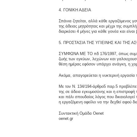
4. ΓΟΝΙΚΗ ΑΔΕΙΑ
Σπάνια ζητείται, αλλά κάθε εργαζόμενος γο
της άδειας μητρότητας και μέχρι της συμπλ
διαρκέσει 4 μήνες για κάθε γονέα και είνα
5. ΠΡΟΣΤΑΣΙΑ ΤΗΣ ΥΓΙΕΙΝΗΣ ΚΑΙ ΤΗΣ Α
ΣΥΜΦΩΝΑ ΜΕ ΤΟ πδ 176/1997, όπως συμπληρ
ζωής των εγκύων, λεχώνων και γαλουχουσώ
θέση ημέρας εφόσον υπάρχει ανάγκη, η χορ
Ακόμα, απαγορεύεται η νυκτερινή εργασία
Με τον Ν. 134/194-άρθρο5 παρ.5 προβλέπετ
της σε άδεια εγκυμοσύνης και η επιστροφή τ
και πάλι σπουδαίος λόγος που δικαιολογεί
η εργαζόμενη οφείλει να την δεχθεί αφού δ
Συντακτική Ομάδα Oenet
oenet.gr