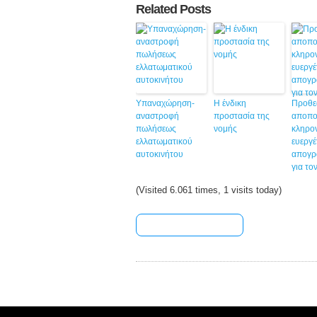
Related Posts
Υπαναχώρηση-
Η ένδικη
Προθε
αναστροφή
προστασία της
αποπο
πωλήσεως
νομής
κληρον
ελλατωματικού
ευεργ
αυτοκινήτου
απογρ
για το
(Visited 6.061 times, 1 visits today)
[+] Share & Bookmark