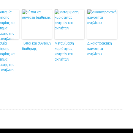
σμία
Τύποι και σύνταξη
Μεταβίβαση
Δικαιοπρακτική
ίησης
διαθήκης
κυριότητας
ικανότητα
ομίας και
κινητών και
ανηλίκου
έτημα
ακινήτων
αφής της
ν ανήλικο