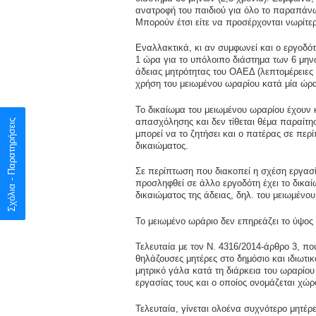
ανατροφή του παιδιού για όλο το παραπάνω
Μπορούν έτσι είτε να προσέρχονται νωρίτε
Εναλλακτικά, κι αν συμφωνεί και ο εργοδότ
1 ώρα για το υπόλοιπο διάστημα των 6 μηνώ
άδειας μητρότητας του ΟΑΕΔ (λεπτομέρειες 
χρήση του μειωμένου ωραρίου κατά μία ώρ
Το δικαίωμα του μειωμένου ωραρίου έχουν 
απασχόλησης και δεν τίθεται θέμα παραίτησή
Σχόλια - Παρατηρήσεις
μπορεί να το ζητήσει και ο πατέρας σε περ
δικαιώματος.
Σε περίπτωση που διακοπεί η σχέση εργασία
προσληφθεί σε άλλο εργοδότη έχει το δικαί
δικαιώματος της άδειας, δηλ. του μειωμένο
Το μειωμένο ωράριο δεν επηρεάζει το ύψο
Τελευταία με τον Ν. 4316/2014-άρθρο 3, π
θηλάζουσες μητέρες στο δημόσιο και ιδιωτ
μητρικό γάλα κατά τη διάρκεια του ωραρίου
εργασίας τους και ο οποίος ονομάζεται χώ
Τελευταία, γίνεται ολοένα συχνότερο μητέρ