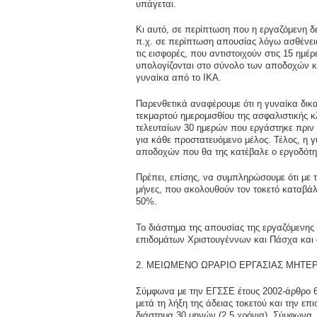
υπάγεται.
Κι αυτό, σε περίπτωση που η εργαζόμενη δε
π.χ. σε περίπτωση απουσίας λόγω ασθένεια
τις εισφορές, που αντιστοιχούν στις 15 ημ
υπολογίζονται στο σύνολο των αποδοχών κι
γυναίκα από το ΙΚΑ.
Παρενθετικά αναφέρουμε ότι η γυναίκα δικα
τεκμαρτού ημερομισθίου της ασφαλιστικής κ
τελευταίων 30 ημερών που εργάστηκε πριν
για κάθε προστατευόμενο μέλος. Τέλος, η 
αποδοχών που θα της κατέβαλε ο εργοδότη
Πρέπει, επίσης, να συμπληρώσουμε ότι με 
μήνες, που ακολουθούν τον τοκετό καταβάλ
50%.
Το διάστημα της απουσίας της εργαζόμενης
επιδομάτων Χριστουγέννων και Πάσχα και αδ
2. ΜΕΙΩΜΕΝΟ ΩΡΑΡΙΟ ΕΡΓΑΣΙΑΣ ΜΗΤΕΡ
Σύμφωνα με την ΕΓΣΣΕ έτους 2002-άρθρο 6
μετά τη λήξη της άδειας τοκετού και την επ
διάστημα 30 μηνών (2,5 χρόνια). Σύμφωνα, 