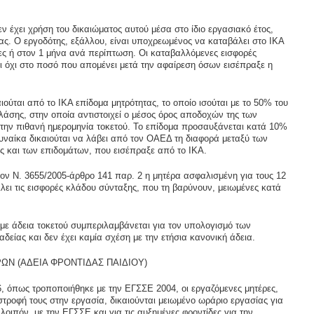
ν έχει χρήση του δικαιώματος αυτού μέσα στο ίδιο εργασιακό έτος,
ς. Ο εργοδότης, εξάλλου, είναι υποχρεωμένος να καταβάλει στο ΙΚΑ
έρες ή στον 1 μήνα ανά περίπτωση. Οι καταβαλλόμενες εισφορές
 όχι στο ποσό που απομένει μετά την αφαίρεση όσων εισέπραξε η
ιούται από το ΙΚΑ επίδομα μητρότητας, το οποίο ισούται με το 50% του
λάσης, στην οποία αντιστοιχεί ο μέσος όρος αποδοχών της των
 την πιθανή ημερομηνία τοκετού. Το επίδομα προσαυξάνεται κατά 10%
γυναίκα δικαιούται να λάβει από τον ΟΑΕΔ τη διαφορά μεταξύ των
ς και των επιδομάτων, που εισέπραξε από το ΙΚΑ.
τον Ν. 3655/2005-άρθρο 141 παρ. 2 η μητέρα ασφαλισμένη για τους 12
λει τις εισφορές κλάδου σύνταξης, που τη βαρύνουν, μειωμένες κατά
 με άδεια τοκετού συμπεριλαμβάνεται για τον υπολογισμό των
είας και δεν έχει καμία σχέση με την ετήσια κανονική άδεια.
ΩΝ (ΑΔΕΙΑ ΦΡΟΝΤΙΔΑΣ ΠΑΙΔΙΟΥ)
, όπως τροποποιήθηκε με την ΕΓΣΣΕ 2004, οι εργαζόμενες μητέρες,
ιστροφή τους στην εργασία, δικαιούνται μειωμένο ωράριο εργασίας για
λοιπόν, με την ΕΓΣΣΕ και για τις αυξημένες φροντίδες για την