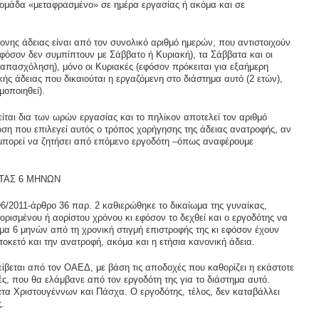
ομάδα «μεταφρασμένο» σε ημέρα εργασίας ή ακόμα και σε
ονης άδειας είναι από τον συνολικό αριθμό ημερών, που αντιστοιχούν
(εφόσον δεν συμπίπτουν με Σάββατο ή Κυριακή), τα Σάββατα και οι
 απασχόληση), μόνο οι Κυριακές (εφόσον πρόκειται για εξαήμερη
κής άδειας που δικαιούται η εργαζόμενη στο διάστημα αυτό (2 ετών),
μοποιηθεί).
ίται δια των ωρών εργασίας και το πηλίκον αποτελεί τον αριθμό
ωση που επιλεγεί αυτός ο τρόπος χορήγησης της άδειας ανατροφής, αν
 μπορεί να ζητήσει από επόμενο εργοδότη –όπως αναφέρουμε
ΗΤΑΣ 6 ΜΗΝΩΝ
96/2011-άρθρο 36 παρ. 2 καθιερώθηκε το δικαίωμα της γυναίκας,
ορισμένου ή αορίστου χρόνου κι εφόσον το δεχθεί και ο εργοδότης να
μα 6 μηνών από τη χρονική στιγμή επιστροφής της κι εφόσον έχουν
τοκετό και την ανατροφή, ακόμα και η ετήσια κανονική άδεια.
είβεται από τον ΟΑΕΔ, με βάση τις αποδοχές που καθορίζει η εκάστοτε
ς, που θα ελάμβανε από τον εργοδότη της για το διάστημα αυτό.
τα Χριστουγέννων και Πάσχα. Ο εργοδότης, τέλος, δεν καταβάλλει
.