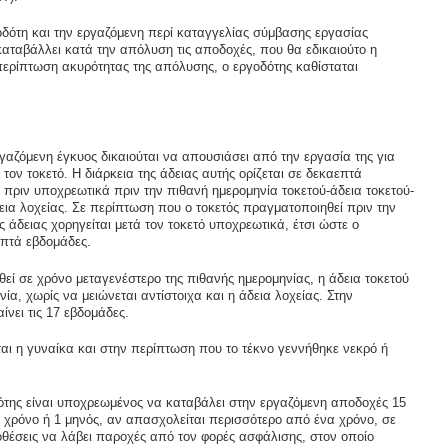
ότη και την εργαζόμενη περί καταγγελίας σύμβασης εργασίας
καταβάλλει κατά την απόλυση τις αποδοχές, που θα εδικαιούτο η
περίπτωση ακυρότητας της απόλυσης, ο εργοδότης καθίσταται
αζόμενη έγκυος δικαιούται να απουσιάσει από την εργασία της για
τον τοκετό. Η διάρκεια της άδειας αυτής ορίζεται σε δεκαεπτά
 πριν υποχρεωτικά πριν την πιθανή ημερομηνία τοκετού-άδεια τοκετού-
δεια λοχείας. Σε περίπτωση που ο τοκετός πραγματοποιηθεί πριν την
 άδειας χορηγείται μετά τον τοκετό υποχρεωτικά, έτσι ώστε ο
επτά εβδομάδες.
εί σε χρόνο μεταγενέστερο της πιθανής ημερομηνίας, η άδεια τοκετού
ία, χωρίς να μειώνεται αντίστοιχα και η άδεια λοχείας. Στην
ίνει τις 17 εβδομάδες.
ται η γυναίκα και στην περίπτωση που το τέκνο γεννήθηκε νεκρό ή
οδότης είναι υποχρεωμένος να καταβάλει στην εργαζόμενη αποδοχές 15
 χρόνο ή 1 μηνός, αν απασχολείται περισσότερο από ένα χρόνο, σε
θέσεις να λάβει παροχές από τον φορές ασφάλισης, στον οποίο