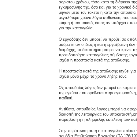
αορίστου χρόνου, τόσο κατά τη διάρκεια της
εγκυμοσύνης της, όσο και για το χρονικό δ
μηνών μετά τον τοκετό ή κατά την απουσία 
μεγαλύτερο χρόνο λόγω ασθένειας που οφεί
κύηση ή τον τοκετό, έκτος αν υπάρχει σπου
για την καταγγελία.
Ο εργοδότης δεν μπορεί να προβεί σε από
ακόμα κι αν ο ίδιος ή και η εργαζόμενη δε
διαμάχης, το δικαστήριο μπορεί να κρίνει τ
προειδοποίηση καταγγελίας σύμβασης εργασί
ισχύει η προστασία κατά της απόλυσης.
Η προστασία κατά της απόλυσης ισχύει για 
ισχύει μόνο μέχρι το χρόνο λήξης τους.
Ως σπουδαίος λόγος δεν μπορεί σε καμία 
της εγκύου που οφείλεται στην εγκυμοσύνη,
παιδιού.
Αντίθετα, σπουδαίος λόγος μπορεί να αφορά
διακοπή της λειτουργίας του υποκαταστήματ
παράβαση ή η πλημμελής εκτέλεση των καθ
Στην περίπτωση αυτή η καταγγελία πρέπει να
αρμόδια Επιθεώρηση Εργασίας (ΠΔ 176/199