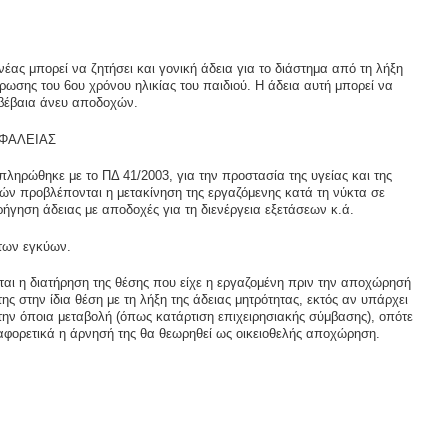
νέας μπορεί να ζητήσει και γονική άδεια για το διάστημα από τη λήξη
ήρωσης του 6ου χρόνου ηλικίας του παιδιού. Η άδεια αυτή μπορεί να
ι βέβαια άνευ αποδοχών.
ΣΦΑΛΕΙΑΣ
ώθηκε με το ΠΔ 41/2003, για την προστασία της υγείας και της
ν προβλέπονται η μετακίνηση της εργαζόμενης κατά τη νύκτα σε
ήγηση άδειας με αποδοχές για τη διενέργεια εξετάσεων κ.ά.
 των εγκύων.
αι η διατήρηση της θέσης που είχε η εργαζομένη πριν την αποχώρησή
ης στην ίδια θέση με τη λήξη της άδειας μητρότητας, εκτός αν υπάρχει
 την όποια μεταβολή (όπως κατάρτιση επιχειρησιακής σύμβασης), οπότε
ιαφορετικά η άρνησή της θα θεωρηθεί ως οικειοθελής αποχώρηση.