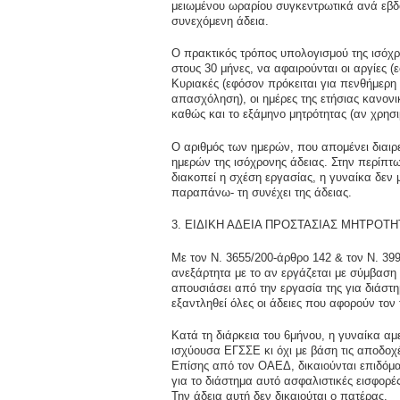
μειωμένου ωραρίου συγκεντρωτικά ανά εβδ
συνεχόμενη άδεια.
Ο πρακτικός τρόπος υπολογισμού της ισόχρ
στους 30 μήνες, να αφαιρούνται οι αργίες 
Κυριακές (εφόσον πρόκειται για πενθήμερη
απασχόληση), οι ημέρες της ετήσιας κανονι
καθώς και το εξάμηνο μητρότητας (αν χρησι
Ο αριθμός των ημερών, που απομένει διαιρε
ημερών της ισόχρονης άδειας. Στην περίπτ
διακοπεί η σχέση εργασίας, η γυναίκα δεν
παραπάνω- τη συνέχει της άδειας.
3. ΕΙΔΙΚΗ ΑΔΕΙΑ ΠΡΟΣΤΑΣΙΑΣ ΜΗΤΡΟΤ
Με τον Ν. 3655/200-άρθρο 142 & τον Ν. 39
ανεξάρτητα με το αν εργάζεται με σύμβαση 
απουσιάσει από την εργασία της για διάστη
εξαντληθεί όλες οι άδειες που αφορούν τον 
Κατά τη διάρκεια του 6μήνου, η γυναίκα αμ
ισχύουσα ΕΓΣΣΕ κι όχι με βάση τις αποδοχέ
Επίσης από τον ΟΑΕΔ, δικαιούνται επιδόμα
για το διάστημα αυτό ασφαλιστικές εισφορές
Την άδεια αυτή δεν δικαιούται ο πατέρας.