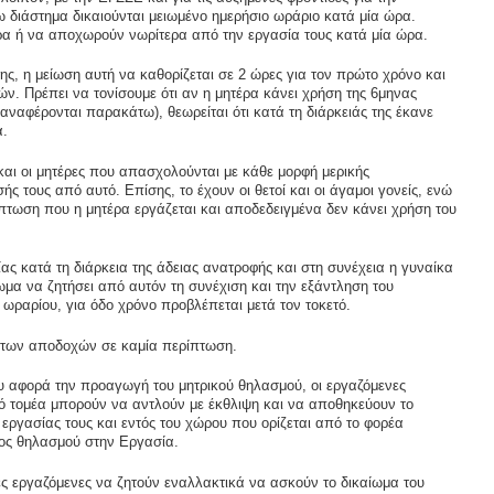
 διάστημα δικαιούνται μειωμένο ημερήσιο ωράριο κατά μία ώρα.
ρα ή να αποχωρούν νωρίτερα από την εργασία τους κατά μία ώρα.
ης, η μείωση αυτή να καθορίζεται σε 2 ώρες για τον πρώτο χρόνο και
ν. Πρέπει να τονίσουμε ότι αν η μητέρα κάνει χρήση της 6μηνας
αναφέρονται παρακάτω), θεωρείται ότι κατά τη διάρκειάς της έκανε
α.
και οι μητέρες που απασχολούνται με κάθε μορφή μερικής
ς τους από αυτό. Επίσης, το έχουν οι θετοί και οι άγαμοι γονείς, ενώ
ίπτωση που η μητέρα εργάζεται και αποδεδειγμένα δεν κάνει χρήση του
ς κατά τη διάρκεια της άδειας ανατροφής και στη συνέχεια η γυναίκα
ωμα να ζητήσει από αυτόν τη συνέχιση και την εξάντληση του
υ ωραρίου, για όδο χρόνο προβλέπεται μετά τον τοκετό.
ς των αποδοχών σε καμία περίπτωση.
ου αφορά την προαγωγή του μητρικού θηλασμού, οι εργαζόμενες
ικό τομέα μπορούν να αντλούν με έκθλιψη και να αποθηκεύουν το
 εργασίας τους και εντός του χώρου που ορίζεται από το φορέα
ρος θηλασμού στην Εργασία.
ες εργαζόμενες να ζητούν εναλλακτικά να ασκούν το δικαίωμα του