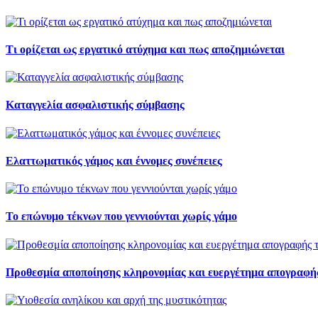
Τι ορίζεται ως εργατικό ατύχημα και πως αποζημιώνεται
Καταγγελία ασφαλιστικής σύμβασης
Ελαττωματικός γάμος και έννομες συνέπειες
Το επώνυμο τέκνων που γεννιούνται χωρίς γάμο
Προθεσμία αποποίησης κληρονομίας και ευεργέτημα απογραφής 