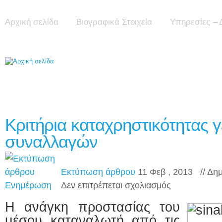
Αρχική σελίδα
Βιογραφικά Στοιχεία
Υπηρεσίες – 
Κριτήρια καταχρηστικότητας 
συναλλαγών
Εκτύπωση άρθρου
11 Φεβ , 2013 // Δη
στο
Ενημέρωση
Δεν επιτρέπεται σχολιασμός
Κριτήρια
καταχρηστικότητας
Η ανάγκη προστασίας του
γενικών
όρων
μέσου καταναλωτή από τις