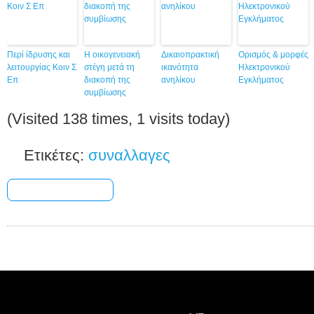
Περί ίδρυσης και
Η οικογενειακή
Δικαιοπρακτική
Ορισμός & μορφές
λειτουργίας Κοιν Σ
στέγη μετά τη
ικανότητα
Ηλεκτρονικού
Επ
διακοπή της
ανηλίκου
Εγκλήματος
συμβίωσης
(Visited 138 times, 1 visits today)
Ετικέτες:
συναλλαγες
[+] Share & Bookmark