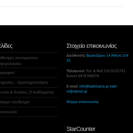
ελίδες
Στοιχεία επικοινωνίας
Διεύθυνση:
Βερανζέρου 14 Αθήνα 104
αθέσιμες συντομεύσεις
32
ηκτρολογίου
Τηλέφωνα:
Τηλ. & Φαξ 210.5225761
ογραφικό
Κινητό 6976769376
ηρεσίες – Δραστηριοποίηση
E-mail:
info@katrimaria.gr
katri-
m@otenet.gr
τυπα & Αιτήσεις (Υποδείγματα)
ήσιμοι σύνδεσμοι
Φόρμα επικοινωνίας
ικοινωνία
StarCounter