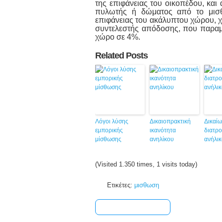
της επιφάνειας του οικοπέδου, κα
πυλωτής ή δώματος από το μισθω
επιφάνειας του ακάλυπτου χώρου, χ
συντελεστής απόδοσης, που παραμέν
χώρο σε 4%.
Related Posts
Λόγοι λύσης
Δικαιοπρακτική
Δικαί
εμπορικής
ικανότητα
διατρ
μίσθωσης
ανηλίκου
ανήλικ
(Visited 1.350 times, 1 visits today)
Ετικέτες:
μισθωση
[+] Share & Bookmark