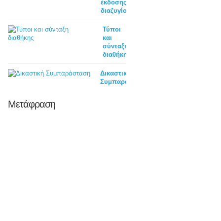
έκδοσης
διαζυγίου
Τύποι
και
σύνταξη
διαθήκης
Δικαστική
Συμπαράσταση
Μετάφραση