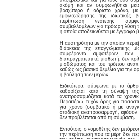
ακόμη και αν συμφωνήθηκε μετα
βραχύτερο ή αόριστο χρόνο, με
εμφιλοχώρησης της ιδιωτικής β
περίπτωση νεότερης συμφ
συμβαλλομένων για πρόωρη λύση τ
η οποία αποδεικνύεται με έγγραφο β
Η αυστηρότητα με την οποίαν περιέ
διάρκειας της επαγγελματικής 
συμφέροντα αμφοτέρων των 
διαπραγματευτικά μισθωτή, δεν κρ
μισθώματος και του τρόπου αναπ
καθώς ως βασικό θεμέλιο για την ο
η βούληση των μερών.
Ειδικότερα, σύμφωνα με το άρθ
καθορίζεται κατά τη σύναψη τη
αναπροσαρμόζεται κατά τα χρονι
Περαιτέρω, τυχόν όρος για ποσοστ
για χρόνο (συμβατικό ή με αναγκ
σταδιακή αναπροσαρμογή, εφόσον τ
δεν προβλέπεται από τη σύμβαση.
Εντούτοις, ο νομοθέτης δεν μπόρεσε
την περίπτωση που τα μέρη δεν πε