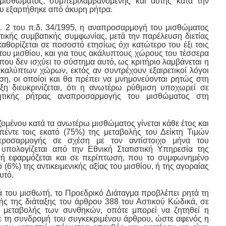
ισθώματος, συμπεριλαμβανομένης και αυτής κατά την
υ εξαρτήθηκε από άκυρη ρήτρα.
. 2 του π.δ. 34/1995, η αναπροσαρμογή του μισθώματος
ετικής συμβατικής συμφωνίας, μετά την παρέλευση διετίας
αθορίζεται σε ποσοστό ετησίως όχι κατώτερο του έξι τοις
ς του μισθίου, και για τους ακάλυπτους χώρους του τέσσερα
 που δεν ισχύει το σύστημα αυτό, ως κριτήριο λαμβάνεται η
ακαλύπτων χώρων, εκτός αν συντρέχουν εξαιρετικοί λόγοι
ση, οι οποίοι και θα πρέπει να μνημονεύονται ρητώς στη
ξη διευκρινίζεται, ότι η ανωτέρω ρύθμιση υποχωρεί σε
ητικής ρήτρας αναπροσαρμογής του μισθώματος στη
μένου κατά τα ανωτέρω μισθώματος γίνεται κάθε έτος και
έντε τοις εκατό (75%) της μεταβολής του Δείκτη Τιμών
ροσαρμογής σε σχέση με τον αντίστοιχο μήνα του
υπολογίζεται από την Εθνική Στατιστική Υπηρεσία της
υτή εφαρμόζεται και σε περίπτωση, που το συμφωνημένο
ό (6%) της αντικειμενικής αξίας του μισθίου, ή της αγοραίας
υτό.
ά του μισθωτή, το Προεδρικό Διάταγμα προβλέπει ρητά τη
ής της διάταξης του άρθρου 388 του Αστικού Κώδικά, σε
μεταβολής των συνθηκών, οπότε μπορεί να ζητηθεί η
 τη συνδρομή του συγκεκριμένου άρθρου, ώστε αφενός η