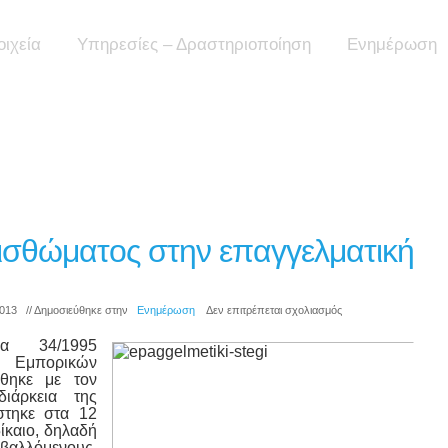
οιχεία
Υπηρεσίες – Δραστηριοποίηση
Ενημέρωση
σθώματος στην επαγγελματική
στο
2013 // Δημοσιεύθηκε στην
Ενημέρωση
Δεν επιτρέπεται σχολιασμός
Αναπροσαρμογή
α 34/1995
μισθώματος
 Εμπορικών
στην
θηκε με τον
επαγγελματική
ιάρκεια της
μίσθωση
στηκε στα 12
δίκαιο, δηλαδή
μβαλλόμενους,