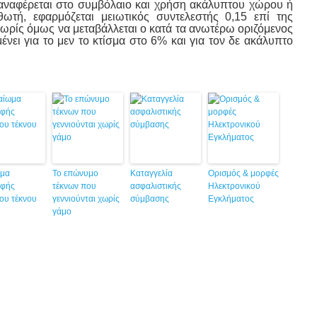
ι αναφέρεται στο συμβόλαιο και χρήση ακάλυπτου χώρου ή
τή, εφαρμόζεται μειωτικός συντελεστής 0,15 επί της
ωρίς όμως να μεταβάλλεται ο κατά τα ανωτέρω οριζόμενος
ει για το μεν το κτίσμα στο 6% και για τον δε ακάλυπτο
ωμα
Το επώνυμο
Καταγγελία
Ορισμός & μορφές
οφής
τέκνων που
ασφαλιστικής
Ηλεκτρονικού
ου τέκνου
γεννιούνται χωρίς
σύμβασης
Εγκλήματος
γάμο