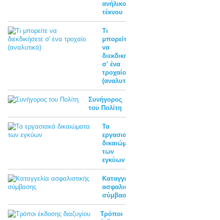
ανήλικου
τέκνου
Τι
μπορείτε
να
διεκδικήσετε
σ' ένα
τροχαίο
(αναλυτικά)
Συνήγορος
του Πολίτη
Τα
εργασιακά
δικαιώματα
των
εγκύων
Καταγγελία
ασφαλιστικής
σύμβασης
Τρόποι