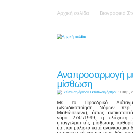
Αρχική σελίδα
Βιογραφικά Στ
Αναπροσαρμογή μι
μίσθωση
Εκτύπωση άρθρου
11 Φεβ , 
Με το Προεδρικό Διάταγμ
(«Κωδικοποίηση Νόμων περί
Μισθώσεων»), όπως αντικαταστά
νόμο 2741/1999, η ελάχιστη δ
επαγγελματικής μίσθωσης καθορί
έτη, και μάλιστα κατά αναγκαστικό 
υποχρεωτικά και για τους δύο συ