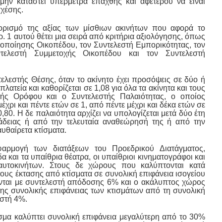
μην καταστεί υπέρμετρα επαχθής και αφετέρου να είναι
σχέσης.
ορισμό της αξίας των μίσθιων ακινήτων που αφορά το
. 1 αυτού θέτει μια σειρά από κριτήρια αξιολόγησης, όπως
ιοποίησης Οικοπέδου, τον Συντελεστή Εμπορικότητας, τον
τελεστή Συμμετοχής Οικοπέδου και τον Συντελεστή
ελεστής Θέσης, όταν το ακίνητο έχει προσόψεις σε δύο ή
ατεία και καθορίζεται σε 1,08 για όλα τα ακίνητα και τους
ής Ορόφου και ο Συντελεστής Παλαιότητας, ο οποίος
μέχρι και πέντε ετών σε 1, από πέντε μέχρι και δέκα ετών σε
,80. Η δε παλαιότητα αρχίζει να υπολογίζεται μετά δύο έτη
άδειας ή από την τελευταία αναθεώρησή της ή από την
υθαίρετα κτίσματα.
φαρμογή των διατάξεων του Προεδρικού Διατάγματος,
 και τα υπαίθρια θέατρα, οι υπαίθριοι κινηματογράφοι και
αυτοκινήτων. Στους δε χώρους που καλύπτονται κατά
ους έκτασης από κτίσματα σε συνολική επιφάνεια ισογείου
ονται με συντελεστή απόδοσης 6% και ο ακάλυπτος χώρος
ης συνολικής επιφάνειας των κτισμάτων από τη συνολική
εστή 4%.
ίσμα καλύπτει συνολική επιφάνεια μεγαλύτερη από το 30%