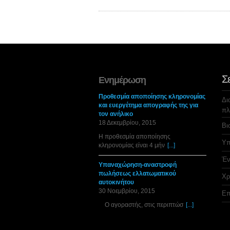
Σ
Ενημέρωση
Προθεσμία αποποίησης κληρονομίας
Δι
και ευεργέτημα απογραφής της για
πλ
τον ανήλικο
18 Δεκεμβρίου, 2015
Βι
Η προθεσμία αποποίησης
Υπ
κληρονομίας είναι 4 μήν
[...]
Έν
Υπαναχώρηση-αναστροφή
πωλήσεως ελλατωματικού
Χρ
αυτοκινήτου
30 Νοεμβρίου, 2015
Επ
Ο αγοραστής, στις περιπτώσ
[...]