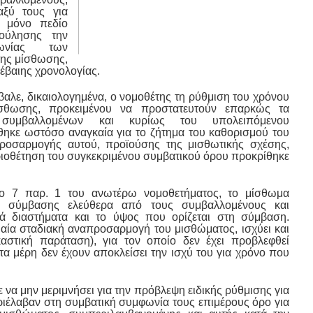
ξύ τους για
 μόνο πεδίο
ούλησης την
ωνίας των
ης μίσθωσης,
έβαιης χρονολογίας.
βαλε, δικαιολογημένα, ο νομοθέτης τη ρύθμιση του χρόνου
μίσθωσης, προκειμένου να προστατευτούν επαρκώς τα
συμβαλλομένων και κυρίως του υπολειπόμενου
ίθηκε ωστόσο αναγκαία για το ζήτημα του καθορισμού του
ροσαρμογής αυτού, προϊούσης της μισθωτικής σχέσης,
ριοθέτηση του συγκεκριμένου συμβατικού όρου προκρίθηκε
ρο 7 παρ. 1 του ανωτέρω νομοθετήματος, το μίσθωμα
ς σύμβασης ελεύθερα από τους συμβαλλομένους και
κά διαστήματα και το ύψος που ορίζεται στη σύμβαση.
ιαία σταδιακή αναπροσαρμογή του μισθώματος, ισχύει και
αστική παράταση), για τον οποίο δεν έχει προβλεφθεί
α μέρη δεν έχουν αποκλείσει την ισχύ του για χρόνο που
 να μην μεριμνήσει για την πρόβλεψη ειδικής ρύθμισης για
ριέλαβαν στη συμβατική συμφωνία τους επιμέρους όρο για