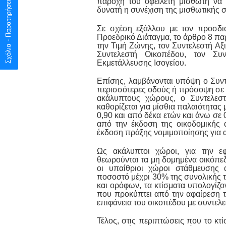
Σχόλια - Παρατηρήσεις
παροχή του οφειλέτη μισθωτή να 
δυνατή η συνέχιση της μισθωτικής 
Σε σχέση εξάλλου με τον προσδι
Προεδρικό Διάταγμα, το άρθρο 8 παρ
την Τιμή Ζώνης, τον Συντελεστή Αξ
Συντελεστή Οικοπέδου, τον Συν
Εκμετάλλευσης Ισογείου.
Επίσης, λαμβάνονται υπόψη ο Συντ
περισσότερες οδούς ή πρόσοψη σε πλ
ακάλυπτους χώρους, ο Συντελεστ
καθορίζεται για μίσθια παλαιότητας 
0,90 και από δέκα ετών και άνω σε 0
από την έκδοση της οικοδομικής 
έκδοση πράξης νομιμοποίησης για α
Ως ακάλυπτοι χώροι, για την ε
θεωρούνται τα μη δομημένα οικόπεδα
οι υπαίθριοι χώροι στάθμευσης 
ποσοστό μέχρι 30% της συνολικής τ
και ορόφων, τα κτίσματα υπολογίζ
που προκύπτει από την αφαίρεση τ
επιφάνεια του οικοπέδου με συντελ
Τέλος, στις περιπτώσεις που το κτ