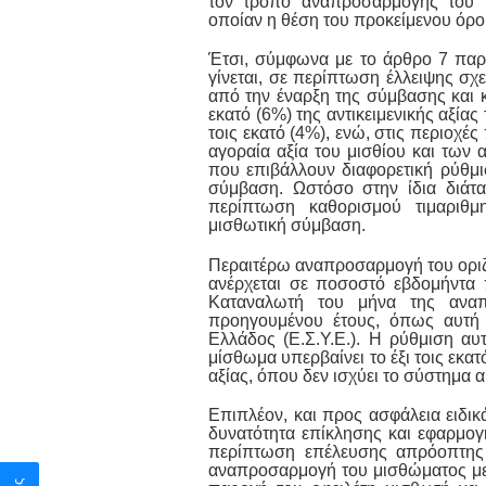
τον τρόπο αναπροσαρμογής του μ
οποίαν η θέση του προκείμενου όρο
Έτσι, σύμφωνα με το άρθρο 7 παρ
γίνεται, σε περίπτωση έλλειψης σχ
από την έναρξη της σύμβασης και κ
εκατό (6%) της αντικειμενικής αξία
τοις εκατό (4%), ενώ, στις περιοχές
αγοραία αξία του μισθίου και των 
που επιβάλλουν διαφορετική ρύθμι
σύμβαση. Ωστόσο στην ίδια διάτα
περίπτωση καθορισμού τιμαριθμ
μισθωτική σύμβαση.
Περαιτέρω αναπροσαρμογή του οριζο
ανέρχεται σε ποσοστό εβδομήντα π
Καταναλωτή του μήνα της αναπ
προηγουμένου έτους, όπως αυτή 
Ελλάδος (Ε.Σ.Υ.Ε.). Η ρύθμιση α
μίσθωμα υπερβαίνει το έξι τοις εκατ
αξίας, όπου δεν ισχύει το σύστημα α
Επιπλέον, και προς ασφάλεια ειδικ
δυνατότητα επίκλησης και εφαρμογ
περίπτωση επέλευσης απρόοπτης 
αναπροσαρμογή του μισθώματος με